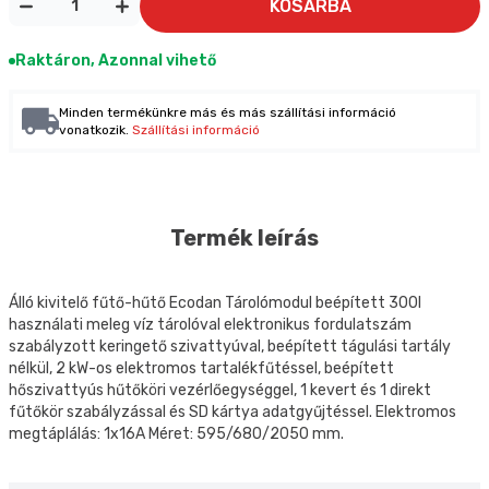
KOSÁRBA
Raktáron, Azonnal vihető
Minden termékünkre más és más szállítási információ
vonatkozik.
Szállítási információ
Termék leírás
Álló kivitelő fűtő-hűtő Ecodan Tárolómodul beépített 300l
használati meleg víz tárolóval elektronikus fordulatszám
szabályzott keringető szivattyúval, beépített tágulási tartály
nélkül, 2 kW-os elektromos tartalékfűtéssel, beépített
hőszivattyús hűtőköri vezérlőegységgel, 1 kevert és 1 direkt
fűtőkör szabályzással és SD kártya adatgyűjtéssel. Elektromos
megtáplálás: 1x16A Méret: 595/680/2050 mm.