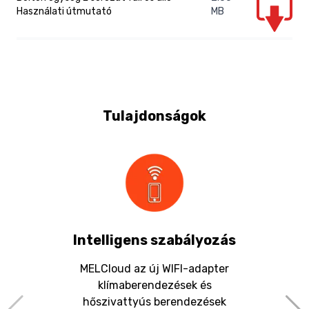
Használati útmutató
MB
Hőszivattyús rendszer kialakítása
Split
Hűtőköri csatlakozás folyadék/gáz
6.35/12.7 vagy 15.88 Ø
Hűtőközeg típusa
R32
Időjárás követő szabályozás
Igen
Legionella megelőzés
Igen
Tulajdonságok
Maximális fűtési előremenő
70°C
vízhőmérséklet
MelCloud wifi applikáció integrálhatóság
Igen
Fűtés, hűtés és használati
Üzemmódok
meleg víz készítés
Intelligens szabályozás
MELCloud az új WIFI-adapter
klímaberendezések és
hőszivattyús berendezések