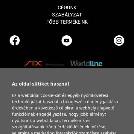
CÉGÜNK
SZABÁLYZAT
FŐBB TERMÉKEINK
Az oldal sütiket használ
Ez a weboldal cookie-kat és egyéb nyomkövetési
technológiákat használ a böngészési élmény javítása
érdekében a következő célokra:
a webhely alapvető
funkcióinak engedélyezése
,
hogy jobb élményt
nyújtsunk a weboldalon
,
termékeink és
szolgáltatásaink iránti érdeklődésének mérése,
valamint a marketing interakciók személyre szabása
,