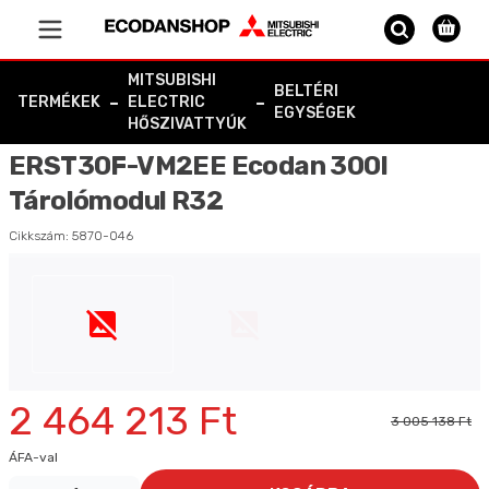
Vissza a főoldalra
MITSUBISHI
BELTÉRI
-
-
TERMÉKEK
ELECTRIC
EGYSÉGEK
HŐSZIVATTYÚK
ERST30F-VM2EE Ecodan 300l
Tárolómodul R32
Cikkszám:
5870-046
2 464 213 Ft
3 005 138 Ft
ÁFA-val