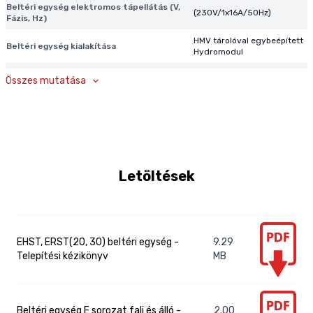
Beltéri egység elektromos tápellátás (V,
(230V/1x16A/50Hz)
Fázis, Hz)
HMV tárolóval egybeépített
Beltéri egység kialakítása
Hydromodul
Beltéri egység max áramfelvétele
13 A
Összes mutatása
Beltéri egység mérete
595/680/2050 mm
(szél./mély./magas.)
Beltéri egység zajszint (hangnyomás
41 dBA
szint)
Beltéri egységbe épített kiegészítő
2 kW
Letöltések
fűtőpatron teljesítménye
Beltéri egységbe épített használati
300 l
meleg víz tároló térfogata
Beépített használati
Használati melegvíz készítés módja
EHST, ERST(20, 30) beltéri egység -
9.29
melegvíz tárolóval
Telepítési kézikönyv
MB
Használati melegvíz maximális
70°C
hőmérséklete
Zubadan Inverter, Power
Hőszivattyú technológia
Inverter
Beltéri egység E sorozat fali és álló -
2.00