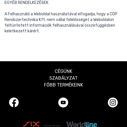
EGYÉB RENDELKEZÉSEK
A Felhasználó a Weboldal használatával elfogadja, hogy a COP
Rendszertechnika Kft. nem vállal felelősséget a Weboldalon
feltüntetett információk felhasználásával összefüggésben
keletkezett kárért.
CÉGÜNK
SZABÁLYZAT
FŐBB TERMÉKEINK