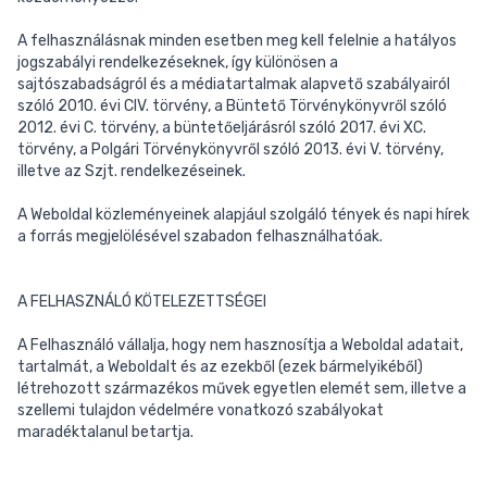
A felhasználásnak minden esetben meg kell felelnie a hatályos
jogszabályi rendelkezéseknek, így különösen a
sajtószabadságról és a médiatartalmak alapvető szabályairól
szóló 2010. évi CIV. törvény, a Büntető Törvénykönyvről szóló
2012. évi C. törvény, a büntetőeljárásról szóló 2017. évi XC.
törvény, a Polgári Törvénykönyvről szóló 2013. évi V. törvény,
illetve az Szjt. rendelkezéseinek.
A Weboldal közleményeinek alapjául szolgáló tények és napi hírek
a forrás megjelölésével szabadon felhasználhatóak.
A FELHASZNÁLÓ KÖTELEZETTSÉGEI
A Felhasználó vállalja, hogy nem hasznosítja a Weboldal adatait,
tartalmát, a Weboldalt és az ezekből (ezek bármelyikéből)
létrehozott származékos művek egyetlen elemét sem, illetve a
szellemi tulajdon védelmére vonatkozó szabályokat
maradéktalanul betartja.