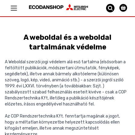
Vissza a főoldalra
A weboldal és a weboldal
tartalmának védelme
A Weboldal szerzői jogi védelem alá eső tartalma (elsősorban a
feltöltött publikációk, módszertani útmutatók, fényképek,
segédletek), illetve annak bármely alkotóeleme (különösen
szöveg, logó, kép, videó, animáció stb.) - a szerzői jogról szóló
1999. évi LXXVI. törvényben (a továbbiakban: Szjt. )
szabályozott szabad felhasználás eseteit kivéve - csak a COP
Rendszertechnika Kft, illetőleg a publikáció készítőjének
előzetes, írásos engedélyével használható fel.
Az COP Rendszertechnika Kft. fenntartja magának a jogot,
hogy a méltatlan környezetbe helyezett kapcsolódás ellen
kifogást emeljen, illetve annak megszüntetését
kezdeményezze.