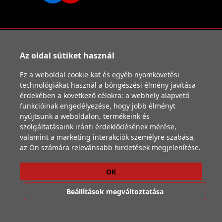
Vissza a főoldalra
Cookie szabályzat
Az oldal sütiket használ
Adatkezelési tájékoztató
Szállítási feltételek
Ez a weboldal cookie-kat és egyéb nyomkövetési
ÁSZF
technológiákat használ a böngészési élmény javítása
A honlapon található árak az ÁFA-t tartalmazzák. © 2026
érdekében a következő célokra:
a webhely alapvető
ecodanshop.hu - Minden Jog Fenntartva
funkcióinak engedélyezése
,
hogy jobb élményt
nyújtsunk a weboldalon
,
termékeink és
szolgáltatásaink iránti érdeklődésének mérése,
valamint a marketing interakciók személyre szabása
,
az Ön számára relevánsabb hirdetések megjelenítése
.
OK
Beállítások megváltoztatása