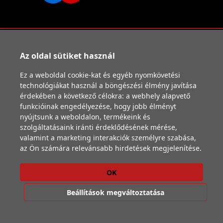
Vissza a főoldalra
Cookie szabályzat
Az oldal sütiket használ
Adatkezelési tájékoztató
Szállítási feltételek
Ez a weboldal cookie-kat és egyéb nyomkövetési
ÁSZF
technológiákat használ a böngészési élmény javítása
A honlapon található árak az ÁFA-t tartalmazzák. © 2026
érdekében a következő célokra:
a webhely alapvető
ecodanshop.hu - Minden Jog Fenntartva
funkcióinak engedélyezése
,
hogy jobb élményt
nyújtsunk a weboldalon
,
termékeink és
szolgáltatásaink iránti érdeklődésének mérése,
valamint a marketing interakciók személyre szabása
,
az Ön számára relevánsabb hirdetések megjelenítése
.
OK
Beállítások megváltoztatása