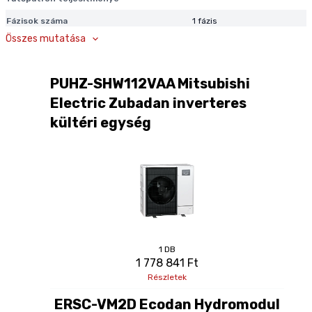
A honlapon található árak az ÁFA-t tartalmazzák. © 2026
ecodanshop.hu - Minden Jog Fenntartva