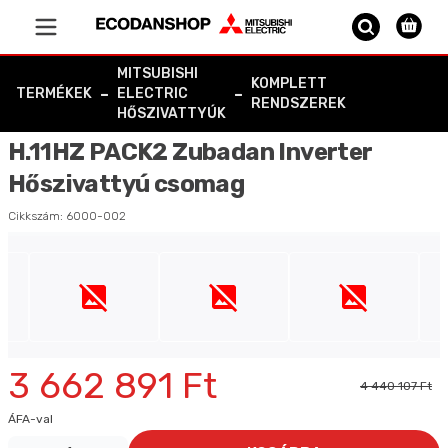
Vissza a főoldalra
MITSUBISHI
KOMPLETT
-
-
TERMÉKEK
ELECTRIC
RENDSZEREK
HŐSZIVATTYÚK
ECODANSHOP
Beszállítóink
CÉGÜNK
SZABÁLYZAT
FŐBB TERMÉKEINK