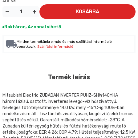
ÁFA-val
KOSÁRBA
Raktáron, Azonnal vihető
Minden termékünkre más és más szállítási információ
vonatkozik.
Szállítási információ
Termék leírás
Mitsubishi Electric ZUBADAN INVERTER PUHZ-SHW140YHA
háromfázisú, osztott, inverteres levegő-víz hőszivattyú.
Névleges fűtőteljesítménye 14.0 kW, mely -15°C-ig 100%-ban
rendelkezésre áll - tisztán hőszivattyúsan, kiegészítő elektromos
segédfűtés nélkül. Garantált működési hőmérséklet: -28°C. A
Zubadan kültéri egység hűtési és fűtési hatékonysági mutató
értéke, jóságfoka: EER 4.26; COP 4.79; Hűtési teljesítmény: 12.5 kW.