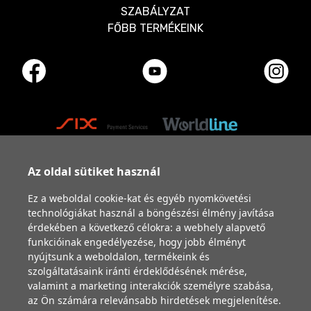
SZABÁLYZAT
FŐBB TERMÉKEINK
Az oldal sütiket használ
Ez a weboldal cookie-kat és egyéb nyomkövetési
technológiákat használ a böngészési élmény javítása
érdekében a következő célokra:
a webhely alapvető
funkcióinak engedélyezése
,
hogy jobb élményt
nyújtsunk a weboldalon
,
termékeink és
szolgáltatásaink iránti érdeklődésének mérése,
valamint a marketing interakciók személyre szabása
,
az Ön számára relevánsabb hirdetések megjelenítése
.