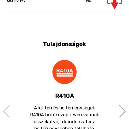
kézikönyv
MB
Tulajdonságok
R410A
A kültéri és beltéri egységek
R410A hűtőközeg révén vannak
összekötve, a kondenzátor a
beltéri egységben található.