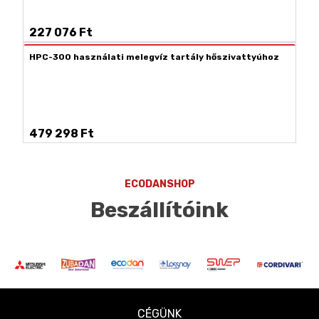
227 076 Ft
HPC-300 használati melegvíz tartály hőszivattyúhoz
479 298 Ft
ECODANSHOP
Beszállítóink
CÉGÜNK