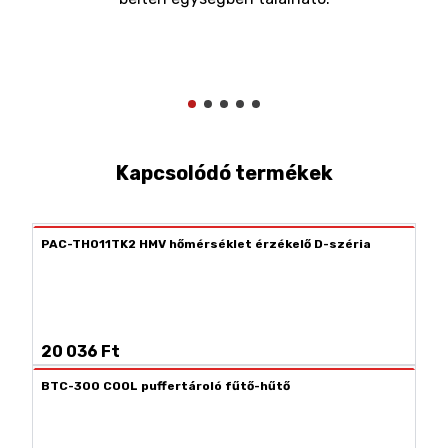
Kapcsolódó termékek
PAC-TH011TK2 HMV hőmérséklet érzékelő D-széria
20 036 Ft
BTC-300 COOL puffertároló fűtő-hűtő