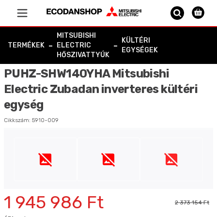
Vissza a főoldalra
MITSUBISHI
KÜLTÉRI
-
-
TERMÉKEK
ELECTRIC
EGYSÉGEK
HŐSZIVATTYÚK
PUHZ-SHW140YHA Mitsubishi
Electric Zubadan inverteres kültéri
egység
Cikkszám:
5910-009
1 945 986 Ft
2 373 154 Ft