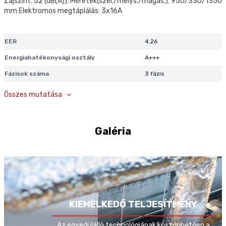
Zajszint: 52 (dB(A)). Méretek(szél./mélys./magas.): 950/330/1350
mm Elektromos megtáplálás: 3x16A
EER
4.26
Energiahatékonysági osztály
A+++
Fázisok száma
3 fázis
Fűtési teljesítmény / COP (A-7/W35)
7.14 kW/3.18
Összes mutatása
Fűtési teljesítmény / COP (A7/W35)
6.12 kW/4.79
Garantált működési hőmérséklet
-15°C
Galéria
kiegészítő fűtőpatron nélkül
Garantált működési hőmérséklet
-28°C
kiegészítő fűtőpatron rásegítésével
Használati melegvíz maximális
60°C
hőmérséklete
Hőszivattyú fűtési teljesítménye
14.0 kW
KIEMELKEDŐ TELJESÍTMÉNY
Hőszivattyú fűtési teljesítménye -15°C
14.0 kW
Az egyedülálló technológiának köszönhetően a