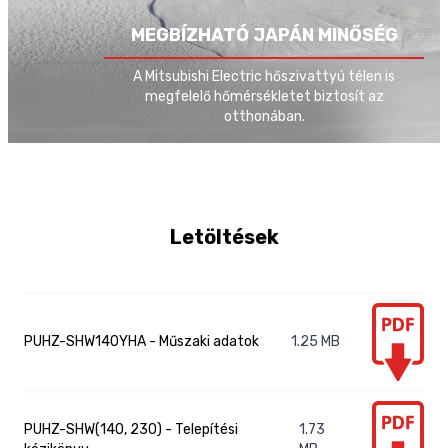
Fűtés, hűtés és használati
Üzemmódok
MEGBÍZHATÓ JAPÁN MINŐSÉG
meleg víz készítés
A Mitsubishi Electric hőszivattyú télen is
megfelelő hőmérsékletet biztosít az
otthonában.
Letöltések
PUHZ-SHW140YHA - Műszaki adatok
1.25
MB
PUHZ-SHW(140, 230) - Telepítési
1.73