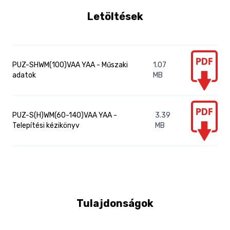
Letöltések
PUZ-SHWM(100)VAA YAA - Műszaki
1.07
adatok
MB
PUZ-S(H)WM(60-140)VAA YAA -
3.39
Telepítési kézikönyv
MB
Tulajdonságok