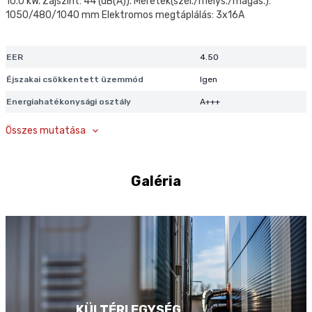
10.0 kW. Zajszint: 44 (dB(A)). Méretek(szél./mélys./magas.):
1050/480/1040 mm Elektromos megtáplálás: 3x16A
EER
4.50
Éjszakai csökkentett üzemmód
Igen
Energiahatékonysági osztály
A+++
Fázisok száma
3 fázis
Összes mutatása
Fűtési teljesítmény / COP (A-7/W35)
10.0 kW/3.55
Fűtési teljesítmény / COP (A7/W35)
8.00 kW/5.05
Galéria
Garantált működési hőmérséklet
-15°C
kiegészítő fűtőpatron nélkül
Garantált működési hőmérséklet
-30°C
kiegészítő fűtőpatron rásegítésével
Használati melegvíz maximális
70°C
hőmérséklete
Hőszivattyú fűtési teljesítménye
10.0 kW
KÜLTÉRI EGYSÉG