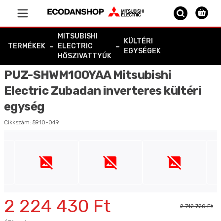
Vissza a főoldalra
MITSUBISHI
KÜLTÉRI
-
-
TERMÉKEK
ELECTRIC
EGYSÉGEK
HŐSZIVATTYÚK
PUZ-SHWM100YAA Mitsubishi
Electric Zubadan inverteres kültéri
egység
Cikkszám:
5910-049
2 224 430 Ft
2 712 720 Ft