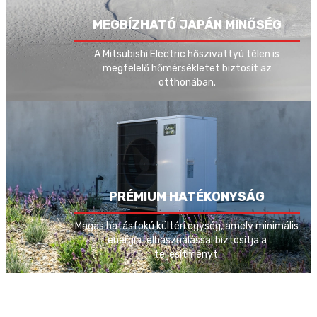
SCOP
4.73
MEGBÍZHATÓ JAPÁN MINŐSÉG
Fűtés, hűtés és használati
Üzemmódok
meleg víz készítés
A Mitsubishi Electric hőszivattyú télen is
megfelelő hőmérsékletet biztosít az
otthonában.
PRÉMIUM HATÉKONYSÁG
Magas hatásfokú kültéri egység, amely minimális
energiafelhasználással biztosítja a
teljesítményt.