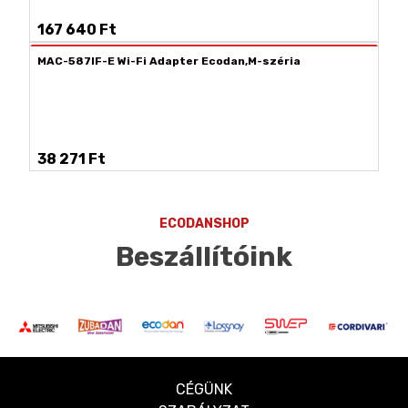
167 640 Ft
MAC-587IF-E Wi-Fi Adapter Ecodan,M-széria
38 271 Ft
ECODANSHOP
Beszállítóink
CÉGÜNK