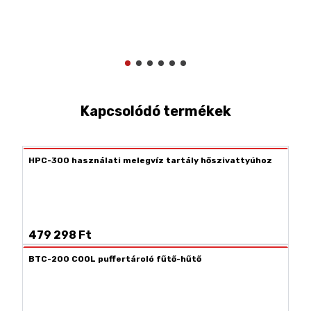
Kapcsolódó termékek
HPC-300 használati melegvíz tartály hőszivattyúhoz
479 298 Ft
BTC-200 COOL puffertároló fűtő-hűtő