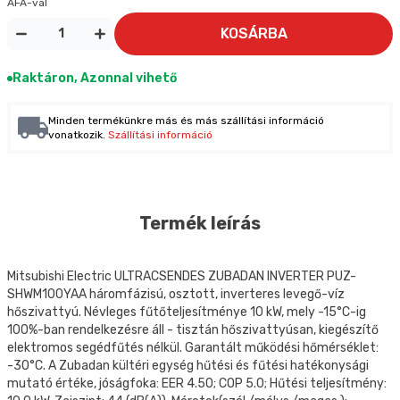
ÁFA-val
KOSÁRBA
Raktáron, Azonnal vihető
Minden termékünkre más és más szállítási információ
vonatkozik.
Szállítási információ
Termék leírás
Mitsubishi Electric ULTRACSENDES ZUBADAN INVERTER PUZ-
SHWM100YAA háromfázisú, osztott, inverteres levegő-víz
hőszivattyú. Névleges fűtőteljesítménye 10 kW, mely -15°C-ig
100%-ban rendelkezésre áll - tisztán hőszivattyúsan, kiegészítő
elektromos segédfűtés nélkül. Garantált működési hőmérséklet:
-30°C. A Zubadan kültéri egység hűtési és fűtési hatékonysági
mutató értéke, jóságfoka: EER 4.50; COP 5.0; Hűtési teljesítmény: