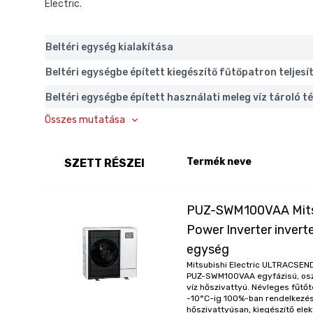
Electric.
Beltéri egység kialakítása
Beltéri egységbe épített kiegészítő fűtőpatron teljes
Beltéri egységbe épített használati meleg víz tároló 
Összes mutatása
Éjszakai csökkentett üzemmód
Fázisok száma
Termék neve
SZETT RÉSZEI
Használati melegvíz készítés módja
Hőszivattyú fűtési teljesítménye
PUZ-SWM100VAA Mitsu
Hőszivattyú fűtési teljesítménye -15°C
Power Inverter inverte
egység
Hőszivattyú hűtési teljesítménye
Mitsubishi Electric ULTRACSE
Hőszivattyú technológia
PUZ-SWM100VAA egyfázisú, oszt
víz hőszivattyú. Névleges fűtő
Hőszivattyús rendszer kialakítása
-10°C-ig 100%-ban rendelkezésre
hőszivattyúsan, kiegészítő el