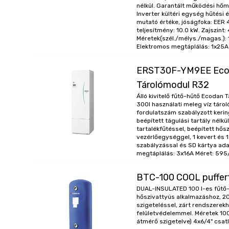
nélkül. Garantált működési hőm
Hűtőközeg típusa
Inverter kültéri egység hűtési 
mutató értéke, jóságfoka: EER 4
Időjárás követő szabályozás
teljesítmény: 10.0 kW. Zajszint: 
Méretek(szél./mélys./magas.)
Kültéri egység zajszint (hangnyomás szint)
Elektromos megtáplálás: 1x25A
Legionella megelőzés
ERST30F-YM9EE Eco
MelCloud wifi applikáció integrálhatóság
Tárolómodul R32
Álló kivitelő fűtő-hűtő Ecodan 
SCOP
300l használati meleg víz tárol
fordulatszám szabályzott kerin
Üzemmódok
beépített tágulási tartály nélk
tartalékfűtéssel, beépített hős
vezérlőegységgel, 1 kevert és 1
szabályzással és SD kártya ada
megtáplálás: 3x16A Méret: 59
BTC-100 COOL puffert
DUAL-INSULATED 100 l-es fűtő-
hőszivattyús alkalmazáshoz, 2
szigeteléssel, zárt rendszerekh
felületvédelemmel. Méretek 1
átmérő szigetelve) 4x6/4" csatl