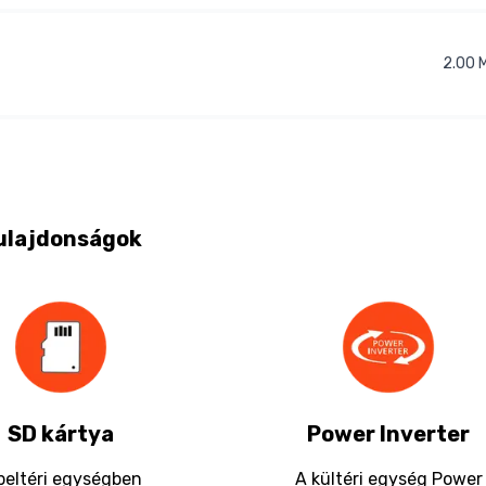
2.00
ulajdonságok
SD kártya
Power Inverter
beltéri egységben
A kültéri egység Power