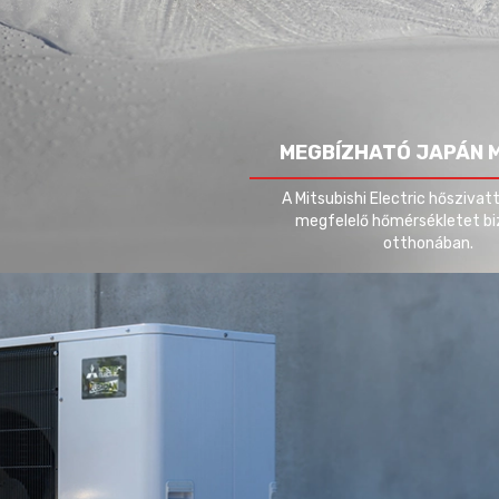
MEGBÍZHATÓ JAPÁN 
A Mitsubishi Electric hőszivatt
megfelelő hőmérsékletet bi
otthonában.