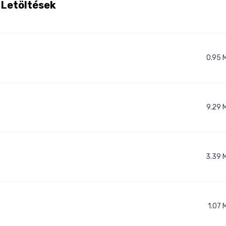
Letöltések
0.95
9.29
3.39
1.07