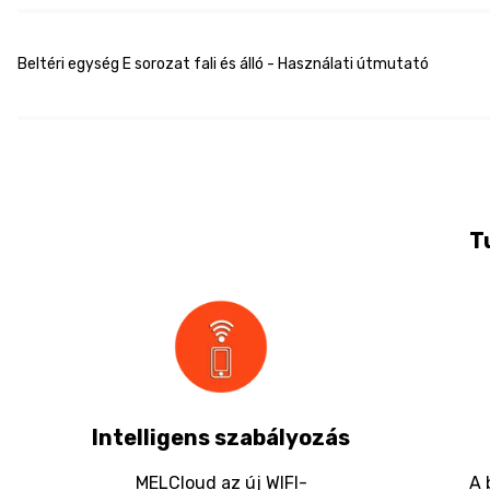
Beltéri egység E sorozat fali és álló - Használati útmutató
T
Intelligens szabályozás
MELCloud az új WIFI-
A 