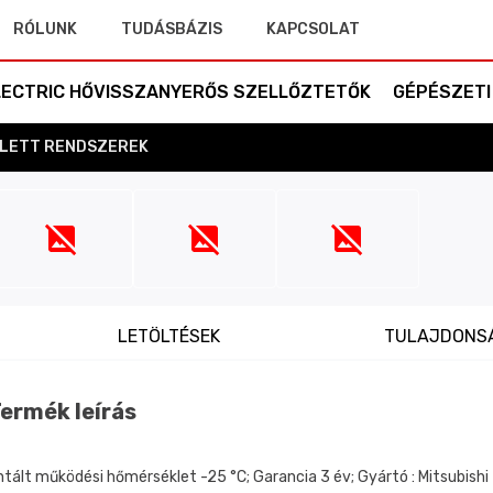
RÓLUNK
TUDÁSBÁZIS
KAPCSOLAT
ELECTRIC HŐVISSZANYERŐS SZELLŐZTETŐK
GÉPÉSZETI
LETT RENDSZEREK
LETÖLTÉSEK
TULAJDONS
ermék leírás
lt működési hőmérséklet -25 °C; Garancia 3 év; Gyártó : Mitsubishi