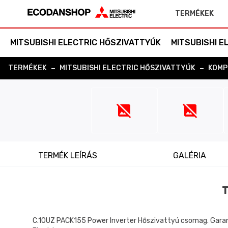
Vissza a főoldalra
TERMÉKEK
MITSUBISHI ELECTRIC HŐSZIVATTYÚK
MITSUBISHI 
-
-
TERMÉKEK
MITSUBISHI ELECTRIC HŐSZIVATTYÚK
KOMP
TERMÉK LEÍRÁS
GALÉRIA
T
C.10UZ PACK155 Power Inverter Hőszivattyú csomag. Garantá