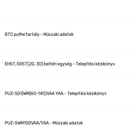
BTC puffertartály - Műszaki adatok
EHST, ERST(20, 30) beltéri egység - Telepítési kézikönyv
PUZ-S(H)WM(60-140)VAA YAA - Telepítési kézikönyv
PUZ-SWM100VAA/YAA - Műszaki adatok