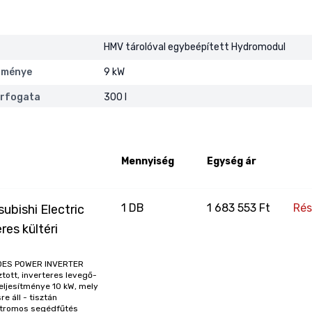
HMV tárolóval egybeépített Hydromodul
ítménye
9 kW
térfogata
300 l
Igen
1 fázis
Mennyiség
Egység ár
Beépített használati melegvíz tárolóval
10.0 kW
1
DB
1 683 553 Ft
Rés
bishi Electric
9.0 kW
res kültéri
10.0 kW
NDES POWER INVERTER
Power Inverter
ott, inverteres levegő-
teljesítménye 10 kW, mely
Split
 áll - tisztán
ektromos segédfűtés