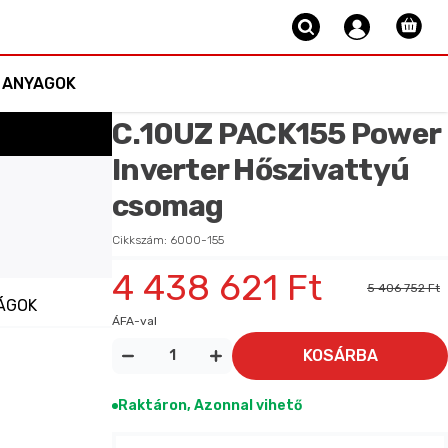
Bejelentkezé
 ANYAGOK
C.10UZ PACK155 Power
Inverter Hőszivattyú
csomag
Cikkszám:
6000-155
4 438 621 Ft
5 406 752 Ft
ÁGOK
ÁFA-val
KOSÁRBA
Raktáron, Azonnal vihető