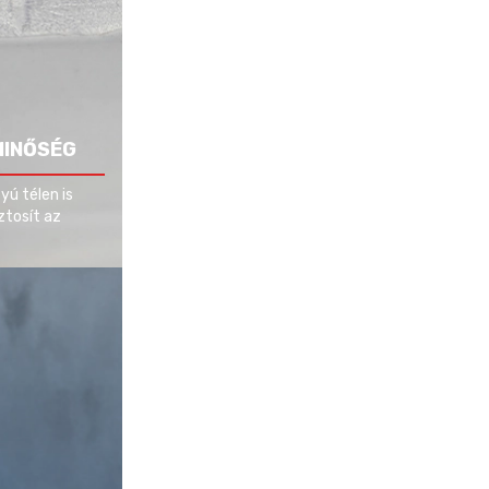
MINŐSÉG
yú télen is
ztosít az