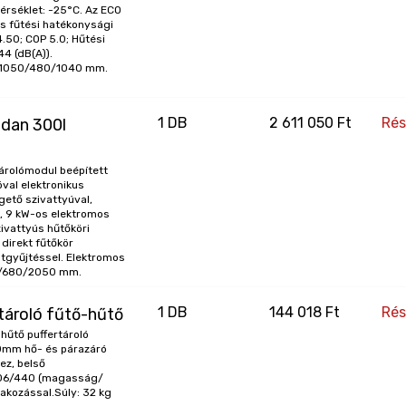
érséklet: -25°C. Az ECO
R32
és fűtési hatékonysági
.50; COP 5.0; Hűtési
Igen
44 (dB(A)).
: 1050/480/1040 mm.
44 dBA
Igen
1
DB
2 611 050 Ft
Rés
dan 300l
Igen
Tárolómodul beépített
4.60
óval elektronikus
gető szivattyúval,
Fűtés, hűtés és használati meleg víz készítés
ül, 9 kW-os elektromos
zivattyús hűtőköri
 direkt fűtőkör
tgyűjtéssel. Elektromos
5/680/2050 mm.
1
DB
144 018 Ft
Rés
ároló fűtő-hűtő
hűtő puffertároló
0mm hő- és párazáró
ez, belső
006/440 (magasság/
akozással.Súly: 32 kg